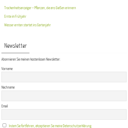
Trockenheitsanzeiger – Pflanzen, die ans Gießen erinnern
Ernte im Frühjahr
Wasser ernten startet ins Gartenjahr
Newsletter
Abonnieren Sie meinen kostenlosen Newsletter:
Vorname
Nachname
Email
Indem Sie fortfahren, akzeptieren Sie meine Datenschutzerklärung.