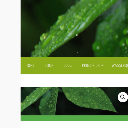
Zum
Inhalt
springen
Zum
HOME
SHOP
BLOG
PRINZIPIEN
WASSERQ
Inhalt
springen