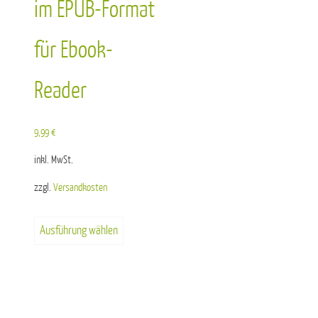
im EPUB-Format
für Ebook-
Reader
9,99
€
inkl. MwSt.
zzgl.
Versandkosten
Dieses
Ausführung wählen
Produkt
weist
mehrere
Varianten