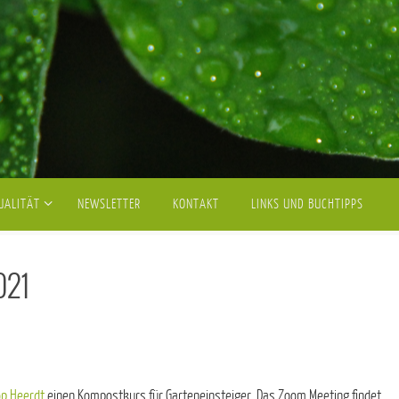
UALITÄT
NEWSLETTER
KONTAKT
LINKS UND BUCHTIPPS
021
p Heerdt
einen Kompostkurs für Garteneinsteiger. Das Zoom Meeting findet