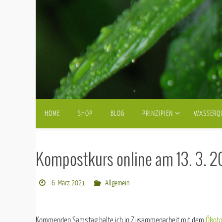
Zum
Inhalt
springen
Zum
HOME
SHOP
BLOG
PRINZIPIEN
WASSERQ
Inhalt
springen
Kompostkurs online am 13. 3. 2
6. März 2021
Allgemein
Kommenden Samstag halte ich in Zusammenarbeit mit dem
Ökoto