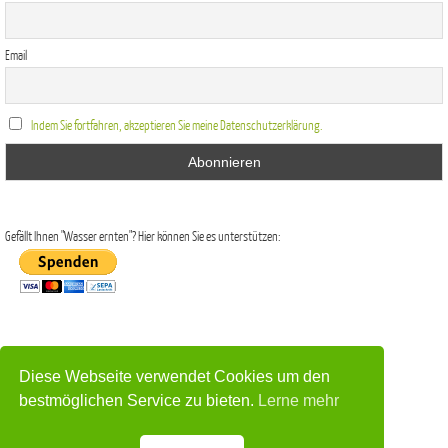
Email
Indem Sie fortfahren, akzeptieren Sie meine Datenschutzerklärung.
Gefällt Ihnen "Wasser ernten"? Hier können Sie es unterstützen:
Diese Webseite verwendet Cookies um den
Impressum
|
Datenschutz
bestmöglichen Service zu bieten.
Lerne mehr
Präsentiert von
Nirvana
&
WordPress.