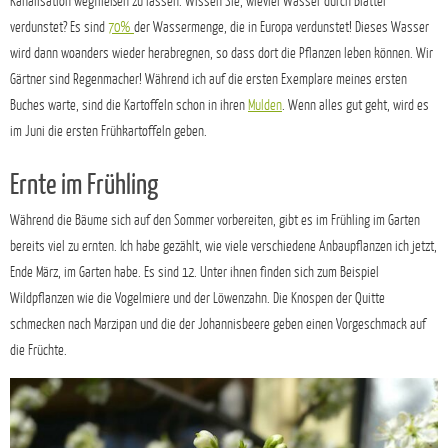
Kanalisation wegfließen zu lassen. Wissen Sie, wieviel Wasser durch Blätter
verdunstet? Es sind
70%
der Wassermenge, die in Europa verdunstet! Dieses Wasser
wird dann woanders wieder herabregnen, so dass dort die Pflanzen leben können. Wir
Gärtner sind Regenmacher! Während ich auf die ersten Exemplare meines ersten
Buches warte, sind die Kartoffeln schon in ihren
Mulden
. Wenn alles gut geht, wird es
im Juni die ersten Frühkartoffeln geben.
Ernte im Frühling
Während die Bäume sich auf den Sommer vorbereiten, gibt es im Frühling im Garten
bereits viel zu ernten. Ich habe gezählt, wie viele verschiedene Anbaupflanzen ich jetzt,
Ende März, im Garten habe. Es sind 12. Unter ihnen finden sich zum Beispiel
Wildpflanzen wie die Vogelmiere und der Löwenzahn. Die Knospen der Quitte
schmecken nach Marzipan und die der Johannisbeere geben einen Vorgeschmack auf
die Früchte.