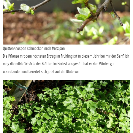
Quittenknospen schmecken nach Marzipan
Die Pflanze mit dem höchsten Ertrag im Frühling ist in diesem Jahr bei mir der Senf. Ich
mag die milde Schärfe der Blätter. Im Herbst ausgesät, hat er den Winter gut
überstanden und bereitet sich jetzt auf die Blüte vor.