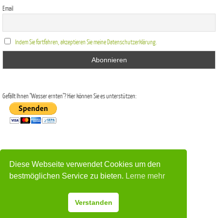
Email
Indem Sie fortfahren, akzeptieren Sie meine Datenschutzerklärung.
Gefällt Ihnen "Wasser ernten"? Hier können Sie es unterstützen:
Diese Webseite verwendet Cookies um den
Impressum
|
Datenschutz
bestmöglichen Service zu bieten.
Lerne mehr
Präsentiert von
Nirvana
&
WordPress.
Verstanden