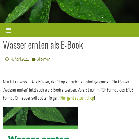
Zum
Inhalt
springen
Wasser ernten als E-Book
4. April 2021
Allgemein
Nun ist es soweit. Alle Hürden, den Shop einzurichten, sind genommen. Sie können
„Wasser ernten“ jetzt auch als E-Book erwerben. Vorerst nur im PDF-Format, das EPUB-
Format für Reader soll später folgen.
Hier geht es zum Shop
!